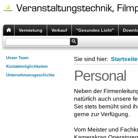
Vermietung
Verkauf
"Gesundes Licht"
Downl
Unser Team
Sie sind hier:
Startseite
Kontaktmöglichkeiten
Personal
Unternehmensgeschichte
Neben der Firmenleitun
natürlich auch unsere fe
Set stets bemüht sind i
gerne zur Verfügung.
Vom Meister und Fachkrä
Kamerakran Operatoren (